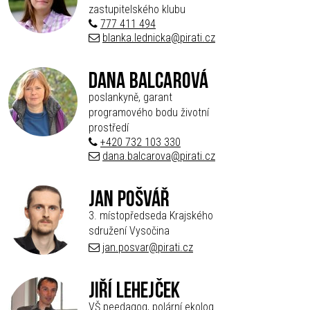
zastupitelského klubu
777 411 494
blanka.lednicka@pirati.cz
Dana Balcarová
poslankyně, garant
programového bodu životní
prostředí
+420 732 103 330
dana.balcarova@pirati.cz
Jan Pošvář
3. místopředseda Krajského
sdružení Vysočina
jan.posvar@pirati.cz
Jiří Lehejček
VŠ peedagog, polární ekolog