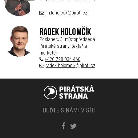
jiri.lehejcek@pirati.cz
Radek Holomčík
Poslanec, 3. místopředseda
Pirátské strany, textař a
marketér
+420 728 034 460
radek.holomcik@pirati.cz
BUĎTE S NÁMI V SÍTI