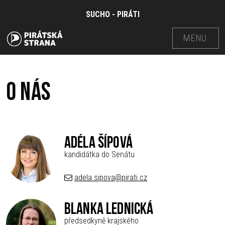
SUCHO - PIRÁTI
MENU
O nás
Adéla Šípová
kandidátka do Senátu
adela.sipova@pirati.cz
Blanka Lednická
předsedkyně krajského