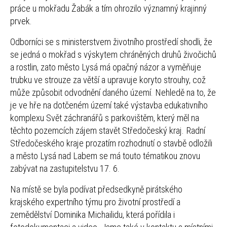
práce u mokřadu Žabák a tím ohrozilo významný krajinný
prvek.
Odborníci se s ministerstvem životního prostředí shodli, že
se jedná o mokřad s výskytem chráněných druhů živočichů
a rostlin, zato město Lysá má opačný názor a vyměňuje
trubku ve strouze za větší a upravuje koryto strouhy, což
může způsobit odvodnění daného území. Nehledě na to, že
je ve hře na dotčeném území také výstavba edukativního
komplexu Svět záchranářů s parkovištěm, který měl na
těchto pozemcích zájem stavět Středočeský kraj. Radní
Středočeského kraje prozatím rozhodnutí o stavbě odložili
a město Lysá nad Labem se má touto tématikou znovu
zabývat na zastupitelstvu 17. 6.
Na místě se byla podívat předsedkyně pirátského
krajského expertního týmu pro životní prostředí a
zemědělství Dominika Michailidu, která pořídila i