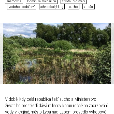
sněmovna
Dominika-Michailidu
životní-prostředí
vodohospodářství
středočeský-kraj
sucho
vodáci
V době, kdy celá republika řeší sucho a Ministerstvo
životního prostředí dává miliardy korun ročně na zadržování
vody v krajině, město Lysá nad Labem provedlo výkopové