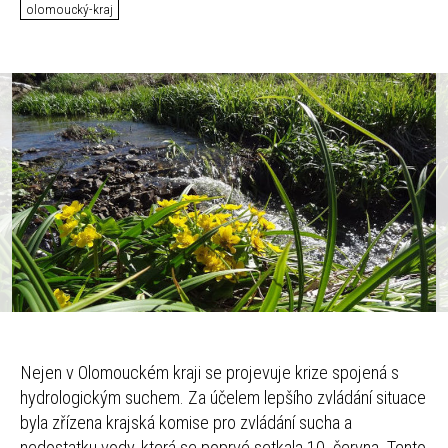
olomoucký-kraj
Nejen v Olomouckém kraji se projevuje krize spojená s
hydrologickým suchem. Za účelem lepšího zvládání situace
byla zřízena krajská komise pro zvládání sucha a
nedostatku vody, která se poprvé setkala 10. června. Tento