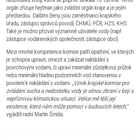
orgán zřizuje hejtman jako zvláštní orgán kraje a je jejím
předsedou. Dalšími členy jsou zaměstnanci krajského
úřadu, zástupci správců povodí, ČHMÚ, PČR, HZS, KHS.
Také je možno přizvat významné uživatele vody (např.
zástupce vodárenských společností, zástupce obcí).
Mezi mnohé kompetence komise patří opatření, ve kterých
je schopna upravit, omezit a zakázat nakládání s
povrchovými vodami, či upraví minimální zůstatkový průtok
nebo minimální hladinu podzemních vod stanovenou v
povolení k nakládání s vodami.
„Vznik krajské komise pro
zvládání sucha a nedostatku vody je silnou zbraní v boji s
nepříznivou klimatickou situací. Velice mě těší její
existence, která nám může pomoci v budoucích letech,“
vyjádřil radní Martin Šmída.