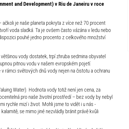
nment and Development) v Riu de Janeiru v roce
ačkoli je naše planeta pokryta z více než 70 procent
tvoří voda sladká. Ta je ovšem často vázána v ledu nebo
dispozici pouhé jedno procento z celkového množství
ětšinou vody dostatek, trpí zhruba sedmina obyvatel
tupnou pitnou vodu v našem evropském pojetí.
v rámci světových dnů vody nejen na čistotu a ochranu
luing Water). Hodnota vody totiž není jen cena, za
cenitelná pro naše životní prostředí – bez vody by nebyl
 rychle mizí i život. Mohli jsme to vidět i u nás -
alamitě, se mimo jiné nezvládly bránit právě kvůli