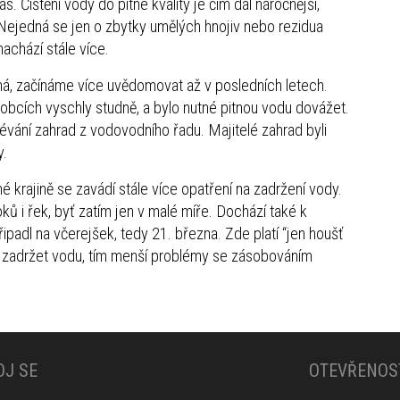
. Čištění vody do pitné kvality je čím dál náročnější,
. Nejedná se jen o zbytky umělých hnojiv nebo rezidua
nachází stále více.
ná, začínáme více uvědomovat až v posledních letech.
 obcích vyschly studně, a bylo nutné pitnou vodu dovážet.
vání zahrad z vodovodního řadu. Majitelé zahrad byli
y.
é krajině se zavádí stále více opatření na zadržení vody.
ků i řek, byť zatím jen v malé míře. Dochází také k
ipadl na včerejšek, tedy 21. března. Zde platí “jen houšť
ny zadržet vodu, tím menší problémy se zásobováním
OJ SE
OTEVŘENOS