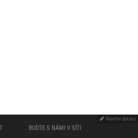
Navrhni úpravu
T
BUĎTE S NÁMI V SÍTI