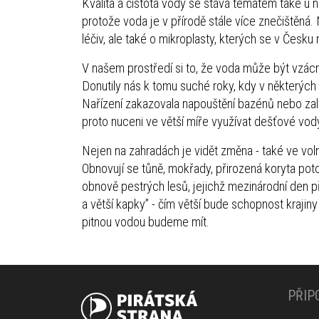
Kvalita a čistota vody se stává tématem také u nás
protože voda je v přírodě stále více znečištěná
léčiv, ale také o mikroplasty, kterých se v Česku 
V našem prostředí si to, že voda může být vzác
Donutily nás k tomu suché roky, kdy v některých
Nařízení zakazovala napouštění bazénů nebo zalé
proto nuceni ve větší míře využívat dešťové vod
Nejen na zahradách je vidět změna - také ve voln
Obnovují se tůně, mokřady, přirozená koryta poto
obnově pestrých lesů, jejichž mezinárodní den př
a větší kapky” - čím větší bude schopnost kraji
pitnou vodou budeme mít.
PŘIP