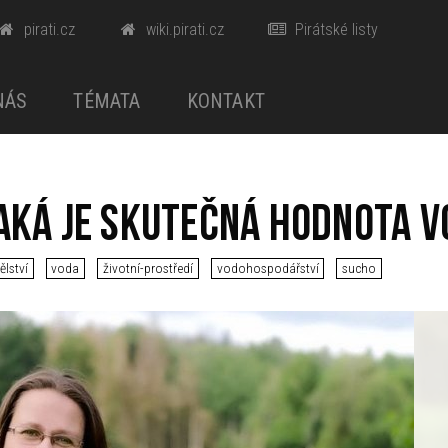
pirati.cz
wiki.pirati.cz
Pirátské listy
NÁS
TÉMATA
KONTAKT
Jaká je skutečná hodnota v
lství
voda
životní-prostředí
vodohospodářství
sucho