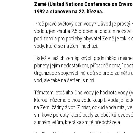
Země (United Nations Conference on Enviro
1992 a stanoven na 22. března.
Proč právě světový den vody? Důvod je prostý – 
vodou, jen zhruba 2,5 procenta tohoto množství 
pod zemí a pro potřeby obyvatel Země je tak k 
vody, které se na Zemi nachází.
I když v našich zeměpisných podmínkách máme v
planety jejím nedostatkem, případně nemají dos
Organizace spojených národů se proto zaměřuje 
vod, ale také na šetření s nimi.
Tématem letošního Dne vody je hodnota vody (Va
kterou můžeme pitnou vodu koupit. Voda je nedo
na Zemi žádný život. Z míst, odkud voda mizí, velmi
smrkové porosty, které padly za oběť kůrovcové k
suchým letům, která kalamitě předcházela.