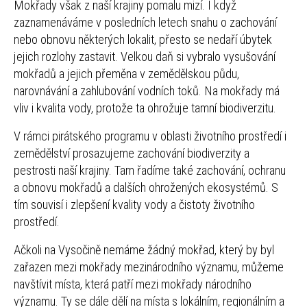
Mokřady však z naší krajiny pomalu mizí. I když
zaznamenáváme v posledních letech snahu o zachování
nebo obnovu některých lokalit, přesto se nedaří úbytek
jejich rozlohy zastavit. Velkou daň si vybralo vysušování
mokřadů a jejich přeměna v zemědělskou půdu,
narovnávání a zahlubování vodních toků. Na mokřady má
vliv i kvalita vody, protože ta ohrožuje tamní biodiverzitu.
V rámci pirátského programu v oblasti životního prostředí i
zemědělství prosazujeme zachování biodiverzity a
pestrosti naší krajiny. Tam řadíme také zachování, ochranu
a obnovu mokřadů a dalších ohrožených ekosystémů. S
tím souvisí i zlepšení kvality vody a čistoty životního
prostředí.
Ačkoli na Vysočině nemáme žádný mokřad, který by byl
zařazen mezi mokřady mezinárodního významu, můžeme
navštívit místa, která patří mezi mokřady národního
významu. Ty se dále dělí na místa s lokálním, regionálním a