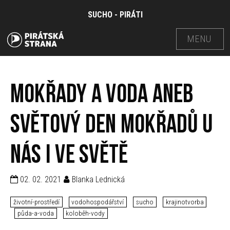
SUCHO - PIRÁTI
MENU
Mokřady a voda aneb
světový den mokřadů u
nás i ve světě
02. 02. 2021
Blanka Lednická
životní-prostředí
vodohospodářství
sucho
krajinotvorba
půda-a-voda
koloběh-vody