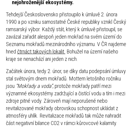
nejohroženější ekosystémy.
Tehdejší Československo přistoupilo k úmluvě 2. února
1990 a po vzniku samostatné České republiky vznikl Český
ramsarský výbor. Každý stát, který k úmluvě přistoupil, se
zavázal zařadit alespoň jeden mokřad na svém území do
Seznamu mokřadů mezinárodního významu. V ČR najdeme
hned
čtrnáct takových lokalit.
Bohužel na území našeho
kraje se nenachází ani jeden z nich.
Začátek února, tedy 2. únor, se díky datu podepsání úmluvy
stal světovým dnem mokřadů. Mottem letošního ročníku
jsou
“Mokřady a voda”
, protože mokřady patří mezi
významné ekosystémy zadržující a čistící vodu a tím i mezi
zdroje pitné vody. Zároveň mají neporušené nebo
revitalizované mokřady obrovskou schopnost ukládat z
atmosféry uhlík. Revitalizace mokřadů tak může nahradit
část negativní bilance CO2 v rámci kůrovcové kalamity.