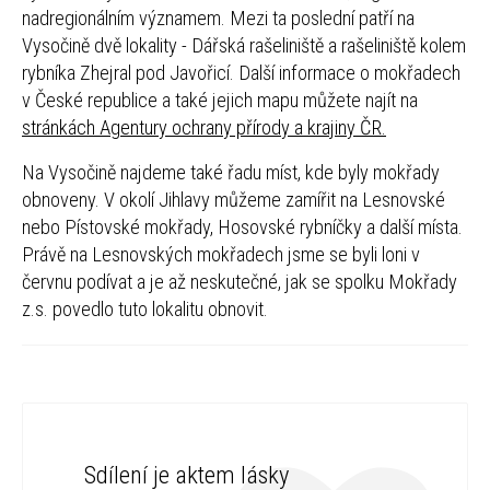
nadregionálním významem. Mezi ta poslední patří na
Vysočině dvě lokality - Dářská rašeliniště a rašeliniště kolem
rybníka Zhejral pod Javořicí. Další informace o mokřadech
v České republice a také jejich mapu můžete najít na
stránkách Agentury ochrany přírody a krajiny ČR.
Na Vysočině najdeme také řadu míst, kde byly mokřady
obnoveny. V okolí Jihlavy můžeme zamířit na Lesnovské
nebo Pístovské mokřady, Hosovské rybníčky a další místa.
Právě na Lesnovských mokřadech jsme se byli loni v
červnu podívat a je až neskutečné, jak se spolku Mokřady
z.s. povedlo tuto lokalitu obnovit.
Sdílení je aktem lásky