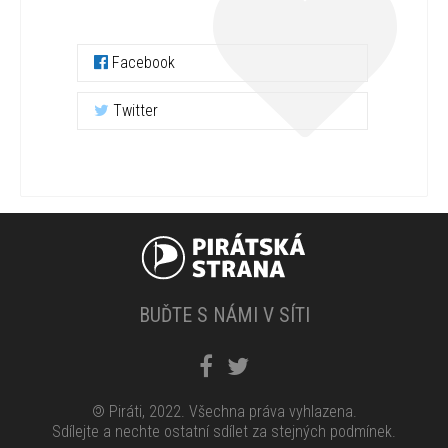
Facebook
Twitter
BUĎTE S NÁMI V SÍTI
©
Piráti, 2022. Všechna práva vyhlazena.
Sdílejte a nechte ostatní sdílet za stejných podmínek.