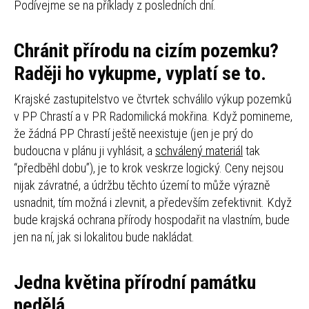
Podívejme se na příklady z posledních dní.
Chránit přírodu na cizím pozemku?
Raději ho vykupme, vyplatí se to.
Krajské zastupitelstvo ve čtvrtek schválilo výkup pozemků
v PP Chrastí a v PR Radomilická mokřina. Když pomineme,
že žádná PP Chrastí ještě neexistuje (jen je prý do
budoucna v plánu ji vyhlásit, a
schválený materiál
tak
“předběhl dobu”), je to krok veskrze logický. Ceny nejsou
nijak závratné, a údržbu těchto území to může výrazně
usnadnit, tím možná i zlevnit, a především zefektivnit. Když
bude krajská ochrana přírody hospodařit na vlastním, bude
jen na ní, jak si lokalitou bude nakládat.
Jedna květina přírodní památku
nedělá