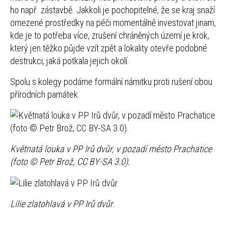
ho např. zástavbě. Jakkoli je pochopitelné, že se kraj snaží
omezené prostředky na péči momentálně investovat jinam,
kde je to potřeba více, zrušení chráněných území je krok,
který jen těžko půjde vzít zpět a lokality otevře podobné
destrukci, jaká potkala jejich okolí.
Spolu s kolegy podáme formální námitku proti rušení obou
přírodních památek.
Květnatá louka v PP Irů dvůr, v pozadí město Prachatice
(foto © Petr Brož, CC BY-SA 3.0).
Lilie zlatohlavá v PP Irů dvůr.