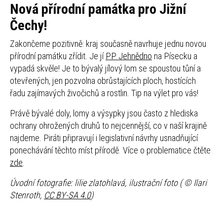
Nová přírodní památka pro Jižní
Čechy!
Zakončeme pozitivně: kraj současně navrhuje jednu novou
přírodní památku zřídit. Je jí
PP Jehnědno
na Písecku a
vypadá skvěle! Je to bývalý jílový lom se spoustou tůní a
otevřených, jen pozvolna obrůstajících ploch, hostících
řadu zajímavých živočichů a rostlin. Tip na výlet pro vás!
Právě bývalé doly, lomy a výsypky jsou často z hlediska
ochrany ohrožených druhů to nejcennější, co v naší krajině
najdeme. Piráti připravují i legislativní návrhy usnadňující
ponechávání těchto míst přírodě. Více o problematice čtěte
zde
.
Úvodní fotografie: lilie zlatohlavá, ilustrační foto ( © Ilari
Stenroth,
CC BY-SA 4.0
)