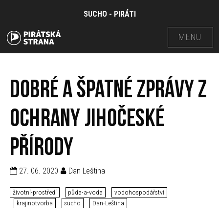
SUCHO - PIRÁTI
MENU
Dobré a špatné zprávy z
ochrany jihočeské
přírody
27. 06. 2020
Dan Leština
životní-prostředí
půda-a-voda
vodohospodářství
krajinotvorba
sucho
Dan-Leština