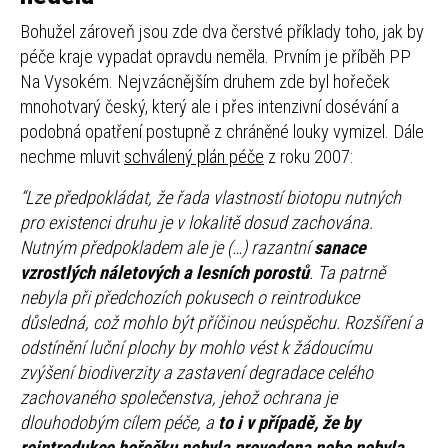
Bohužel zároveň jsou zde dva čerstvé příklady toho, jak by
péče kraje vypadat opravdu neměla. Prvním je příběh PP
Na Vysokém. Nejvzácnějším druhem zde byl hořeček
mnohotvarý český, který ale i přes intenzivní dosévání a
podobná opatření postupně z chráněné louky vymizel. Dále
nechme mluvit
schválený plán péče
z roku 2007:
“Lze předpokládat, že řada vlastností biotopu nutných
pro existenci druhu je v lokalitě dosud zachována.
Nutným předpokladem ale je (…) razantní
sanace
vzrostlých náletových a lesních porostů
. Ta patrně
nebyla při předchozích pokusech o reintrodukce
důsledná, což mohlo být příčinou neúspěchu. Rozšíření a
odstínění luční plochy by mohlo vést k žádoucímu
zvýšení biodiverzity a zastavení degradace celého
zachovaného společenstva, jehož ochrana je
dlouhodobým cílem péče, a
to i v případě, že by
reintrodukce hořečku nebyla provedena nebo nebyla