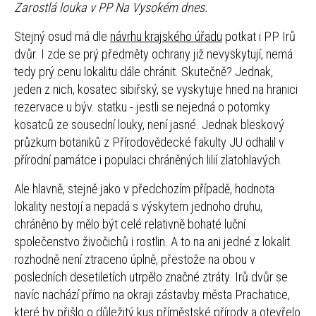
Zarostlá louka v PP Na Vysokém dnes.
Stejný osud má dle
návrhu krajského úřadu
potkat i PP Irů
dvůr. I zde se prý předměty ochrany již nevyskytují, nemá
tedy prý cenu lokalitu dále chránit. Skutečně? Jednak,
jeden z nich, kosatec sibiřský, se vyskytuje hned na hranici
rezervace u býv. statku - jestli se nejedná o potomky
kosatců ze sousední louky, není jasné. Jednak bleskový
průzkum botaniků z Přírodovědecké fakulty JU odhalil v
přírodní památce i populaci chráněných lilií zlatohlavých.
Ale hlavně, stejně jako v předchozím případě, hodnota
lokality nestojí a nepadá s výskytem jednoho druhu,
chráněno by mělo být celé relativně bohaté luční
společenstvo živočichů i rostlin. A to na ani jedné z lokalit
rozhodně není ztraceno úplně, přestože na obou v
posledních desetiletích utrpělo značné ztráty. Irů dvůr se
navíc nachází přímo na okraji zástavby města Prachatice,
které by přišlo o důležitý kus příměstské přírody a otevřelo