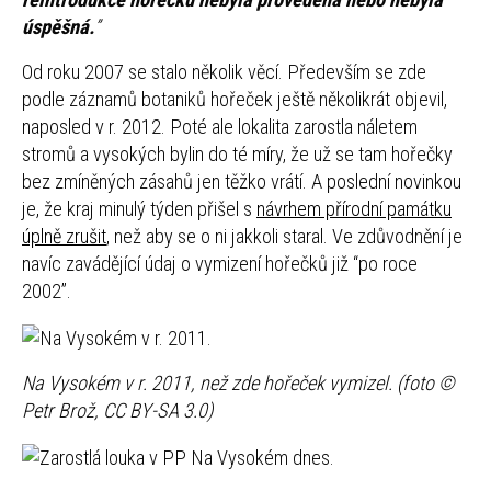
úspěšná.
”
Od roku 2007 se stalo několik věcí. Především se zde
podle záznamů botaniků hořeček ještě několikrát objevil,
naposled v r. 2012. Poté ale lokalita zarostla náletem
stromů a vysokých bylin do té míry, že už se tam hořečky
bez zmíněných zásahů jen těžko vrátí. A poslední novinkou
je, že kraj minulý týden přišel s
návrhem přírodní památku
úplně zrušit
, než aby se o ni jakkoli staral. Ve zdůvodnění je
navíc zavádějící údaj o vymizení hořečků již “po roce
2002”.
Na Vysokém v r. 2011, než zde hořeček vymizel. (foto ©
Petr Brož, CC BY-SA 3.0)